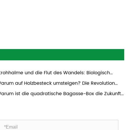
trohhalme und die Flut des Wandels: Biologisch
baubare Lösungen für eine sauberere Zukunft
arum auf Holzbesteck umsteigen? Die Revolution
s umweltfreundlichen Essens
arum ist die quadratische Bagasse-Box die Zukunft
chhaltiger Lebensmittelverpackungen?