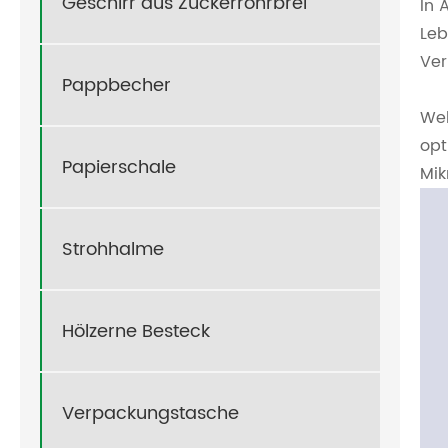
Geschirr aus Zuckerrohrbrei
In 
Leb
Ver
Pappbecher
Wel
opt
Papierschale
Mik
Strohhalme
Hölzerne Besteck
Verpackungstasche