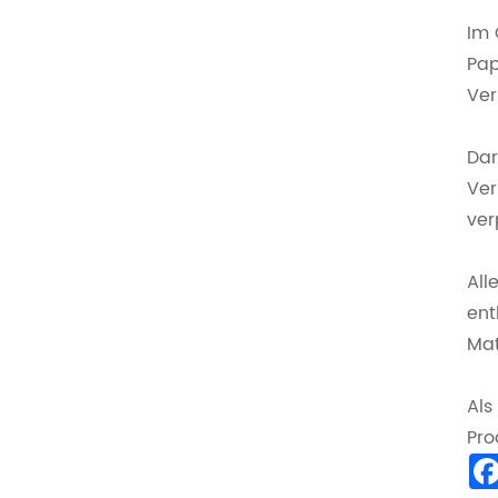
Im 
Pap
Ver
Dar
Ver
ver
All
ent
Mat
Als
Pro