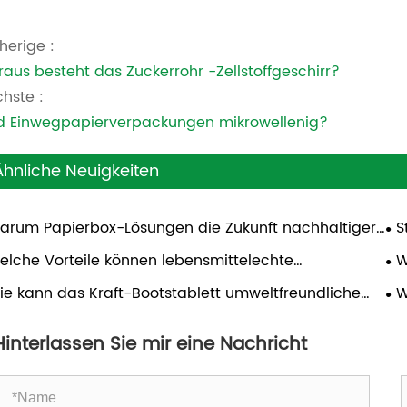
herige :
aus besteht das Zuckerrohr -Zellstoffgeschirr?
hste :
d Einwegpapierverpackungen mikrowellenig?
Ähnliche Neuigkeiten
arum Papierbox-Lösungen die Zukunft nachhaltiger
S
ensmittelverpackungen sind
ab
elche Vorteile können lebensmittelechte
W
ierschalen globalen Catering- und Imbissbetrieben
de
ie kann das Kraft-Bootstablett umweltfreundliche
W
ten?
ensmittelverpackungslösungen revolutionieren?
na
Hinterlassen Sie mir eine Nachricht