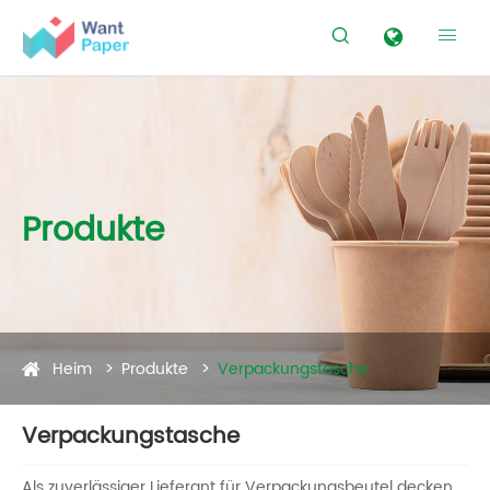


Produkte
Heim
Produkte
Verpackungstasche
Verpackungstasche
Als zuverlässiger Lieferant für Verpackungsbeutel decken