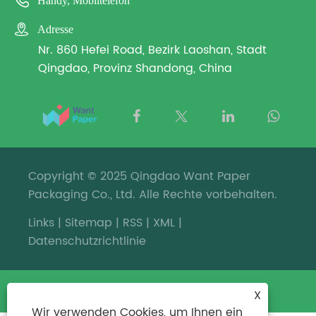

Handy, Mobiltelefon

Adresse
Nr. 860 Hefei Road, Bezirk Laoshan, Stadt
Qingdao, Provinz Shandong, China
Copyright © 2025 Qingdao Want Paper
Packaging Co., Ltd. Alle Rechte vorbehalten.
Links
|
Sitemap
|
RSS
|
XML
|
Datenschutzrichtlinie
X
Wir verwenden Cookies, um Ihnen ein