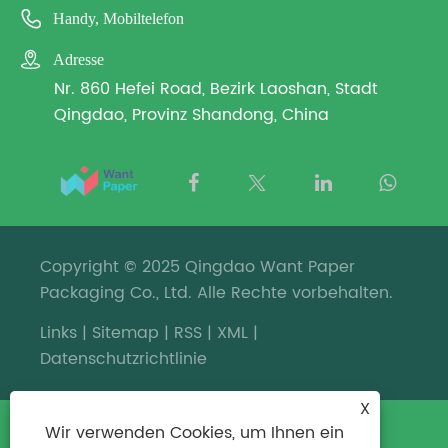

Handy, Mobiltelefon

Adresse
Nr. 860 Hefei Road, Bezirk Laoshan, Stadt
Qingdao, Provinz Shandong, China
Copyright © 2025 Qingdao Want Paper
Packaging Co., Ltd. Alle Rechte vorbehalten.
Links
|
Sitemap
|
RSS
|
XML
|
Datenschutzrichtlinie
X
Wir verwenden Cookies, um Ihnen ein