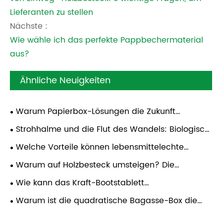
Lieferanten zu stellen
Nächste :
Wie wähle ich das perfekte Pappbechermaterial
aus?
Ähnliche Neuigkeiten
Warum Papierbox-Lösungen die Zukunft
nachhaltiger Lebensmittelverpackungen sind
Strohhalme und die Flut des Wandels: Biologisch
abbaubare Lösungen für eine sauberere Zukunft
Welche Vorteile können lebensmittelechte
Papierschalen globalen Catering- und
Warum auf Holzbesteck umsteigen? Die
Imbissbetrieben bieten?
Revolution des umweltfreundlichen Essens
Wie kann das Kraft-Bootstablett
umweltfreundliche
Warum ist die quadratische Bagasse-Box die
Lebensmittelverpackungslösungen
Zukunft nachhaltiger Lebensmittelverpackungen?
revolutionieren?