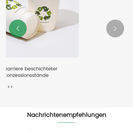


Biologisch abbaubarer Lunchbehälter
aus Papier zum Mitnehmen im Büro
Mehr sehen >>
Nachrichtenempfehlungen