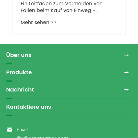
Ein Leitfaden zum Vermeiden von
Fallen beim Kauf von Einweg -
Holzbesteck: 3 wichtige Fragen, um
Mehr sehen >>
Lieferanten zu stellen
Über uns
Produkte
Nachricht
Kontaktiere uns

Email