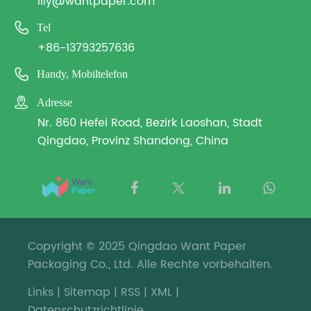
lily@wantpaper.com

Tel
+86-13793257636

Handy, Mobiltelefon

Adresse
Nr. 860 Hefei Road, Bezirk Laoshan, Stadt
Qingdao, Provinz Shandong, China
Copyright © 2025 Qingdao Want Paper
Packaging Co., Ltd. Alle Rechte vorbehalten.
Links
|
Sitemap
|
RSS
|
XML
|
Datenschutzrichtlinie