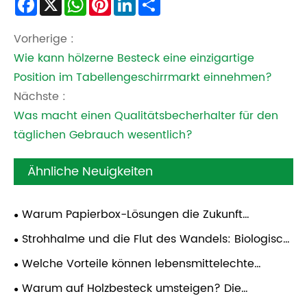
Facebook
X
WhatsApp
Pinterest
LinkedIn
Share
Vorherige :
Wie kann hölzerne Besteck eine einzigartige
Position im Tabellengeschirrmarkt einnehmen?
Nächste :
Was macht einen Qualitätsbecherhalter für den
täglichen Gebrauch wesentlich?
Ähnliche Neuigkeiten
Warum Papierbox-Lösungen die Zukunft
nachhaltiger Lebensmittelverpackungen sind
Strohhalme und die Flut des Wandels: Biologisch
abbaubare Lösungen für eine sauberere Zukunft
Welche Vorteile können lebensmittelechte
Papierschalen globalen Catering- und
Warum auf Holzbesteck umsteigen? Die
Imbissbetrieben bieten?
Revolution des umweltfreundlichen Essens