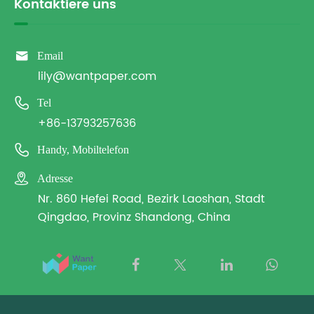
Kontaktiere uns

Email
lily@wantpaper.com

Tel
+86-13793257636

Handy, Mobiltelefon

Adresse
Nr. 860 Hefei Road, Bezirk Laoshan, Stadt
Qingdao, Provinz Shandong, China