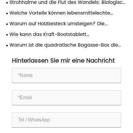
Strohhalme und die Flut des Wandels: Biologisch
abbaubare Lösungen für eine sauberere Zukunft
Welche Vorteile können lebensmittelechte
Papierschalen globalen Catering- und
Warum auf Holzbesteck umsteigen? Die
Imbissbetrieben bieten?
Revolution des umweltfreundlichen Essens
Wie kann das Kraft-Bootstablett
umweltfreundliche
Warum ist die quadratische Bagasse-Box die
Lebensmittelverpackungslösungen
Zukunft nachhaltiger Lebensmittelverpackungen?
revolutionieren?
Hinterlassen Sie mir eine Nachricht