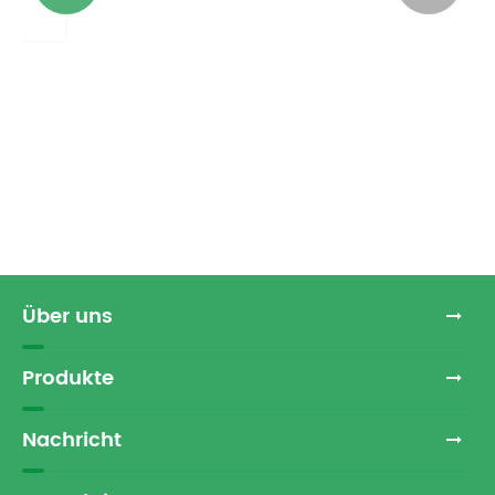
Kennen Sie den Unterschied zwischen
Papierschalen aus verschiedenen
Materialien?
Mehr sehen >>
Über uns
Produkte
Nachricht