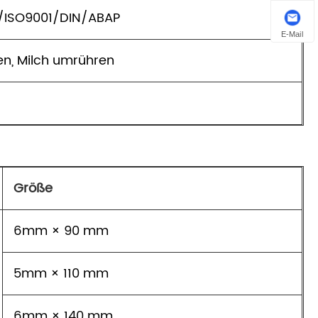
/ISO9001/DIN/ABAP
E-Mail
ken, Milch umrühren
Größe
6mm × 90 mm
5mm × 110 mm
6mm × 140 mm