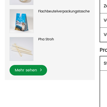
Z
Flachbeutelverpackungstasche
V
V
Pha Stroh
Pr
St
Mehr sehen