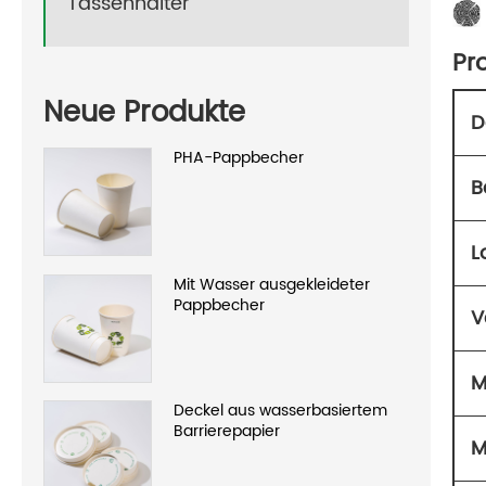
Tassenhalter
Pr
Neue Produkte
D
PHA-Pappbecher
B
L
Mit Wasser ausgekleideter
Pappbecher
V
M
Deckel aus wasserbasiertem
Barrierepapier
M