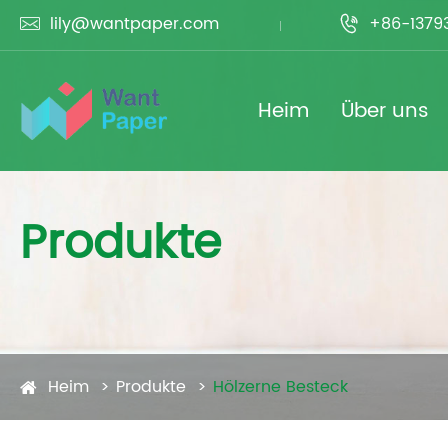
lily@wantpaper.com
+86-1379


Heim
Über uns
Produkte
Heim
Produkte
Hölzerne Besteck