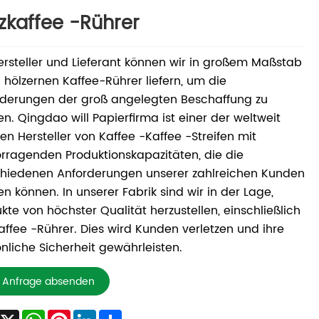
zkaffee -Rührer
ersteller und Lieferant können wir in großem Maßstab
 hölzernen Kaffee-Rührer liefern, um die
rderungen der groß angelegten Beschaffung zu
len. Qingdao will Papierfirma ist einer der weltweit
en Hersteller von Kaffee -Kaffee -Streifen mit
rragenden Produktionskapazitäten, die die
chiedenen Anforderungen unserer zahlreichen Kunden
len können. In unserer Fabrik sind wir in der Lage,
kte von höchster Qualität herzustellen, einschließlich
affee -Rührer. Dies wird Kunden verletzen und ihre
nliche Sicherheit gewährleisten.
Anfrage absenden
Facebook
X
WhatsApp
Pinterest
LinkedIn
Share