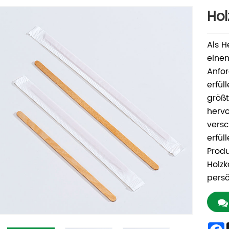
Hol
Als H
einen
Anfo
erfül
größt
hervo
vers
erfül
Produ
Holzk
persö