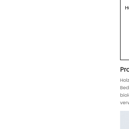
H
Pr
Hol
Bed
bio
ver