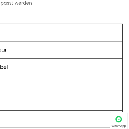
epasst werden
bar
bel
WhatsApp