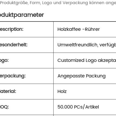
Produktgröße, Form, Logo und Verpackung können ang
oduktparameter
escr
Iption:
Holzkaffee -Rührer
esonderheit:
Umweltfreundlich, verfüg
ogo:
Customized Logo akzepta
erpackung:
Angepasste Packung
aterial:
Holz
OQ:
50.000 PCs/Artikel